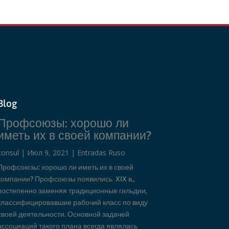
Blog
Профсоюзы: хорошо ли
иметь их в своей компании?
consul
|
Июл 9, 2021
|
Entradas Ruso
Профсоюзы: хорошо ли иметь их в своей
компании? Профсоюзы появились XIX в.,
постепенно заменяя традиционные гильдии,
классифицировавшие рабочий класс по виду
своей деятельности. Основной задачей
ассоциаций такого плана всегда являлась