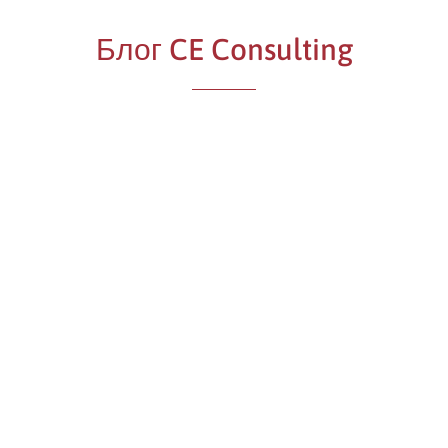
Блог CE Consulting
компании? Профсоюзы появились XIX в., постепенно заменяя тр
. Основной задачей ассоциаций такого плана всегда являлась за