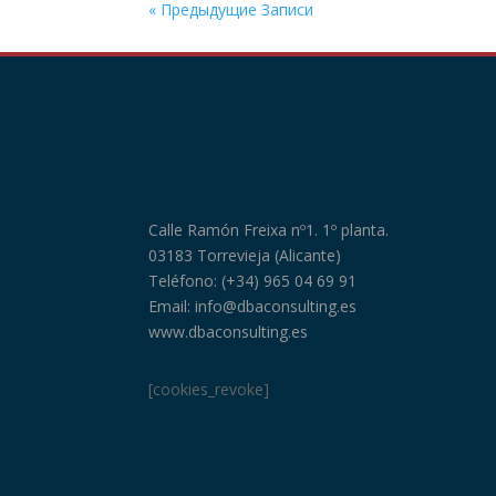
« Предыдущие Записи
Calle Ramón Freixa nº1. 1º planta.
03183 Torrevieja (Alicante)
Teléfono: (+34) 965 04 69 91
Email: info@dbaconsulting.es
www.dbaconsulting.es
[cookies_revoke]