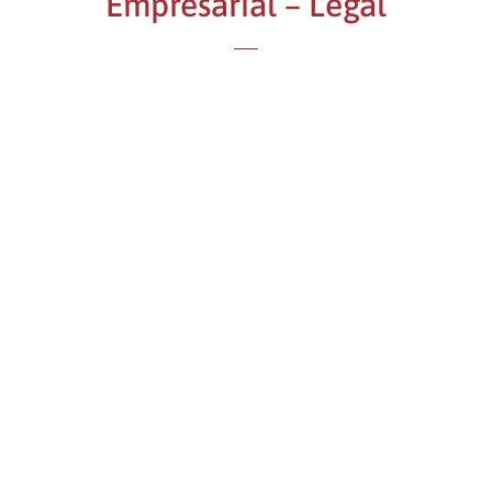
Empresarial – Legal
Protección de datos
Evita problemas legales: adapta tu
empresa a la normativa de
protección de datos.
Prevención de riesgos
laborables
Promueve la seguridad y salud de
tus trabajos mediante la
identificación, evaluación y control
de los peligros y riesgos asociados a
tu entorno laboral. ¡Por una empresa