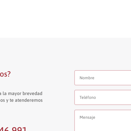
mos?
 a la mayor brevedad
anos y te atenderemos
046 991