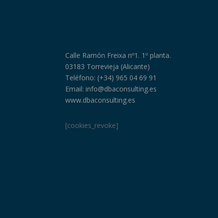
Calle Ramón Freixa nº1. 1º planta.
03183 Torrevieja (Alicante)
Teléfono: (+34) 965 04 69 91
Email: info@dbaconsulting.es
www.dbaconsulting.es
[cookies_revoke]