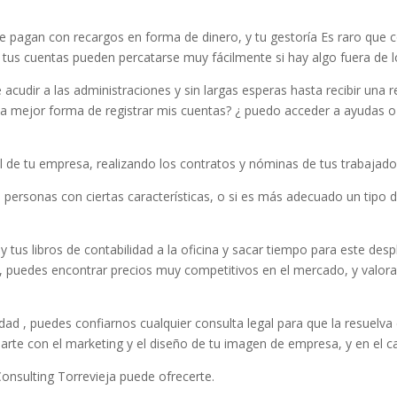
 se pagan con recargos en forma de dinero, y tu gestoría Es raro que
o tus cuentas pueden percatarse muy fácilmente si hay algo fuera de 
 acudir a las administraciones y sin largas esperas hasta recibir una
es la mejor forma de registrar mis cuentas? ¿ puedo acceder a ayuda
l de tu empresa, realizando los contratos y nóminas de tus trabajado
a personas con ciertas características, o si es más adecuado un tipo de
 y tus libros de contabilidad a la oficina y sacar tiempo para este de
ás, puedes encontrar precios muy competitivos en el mercado, y valora
idad , puedes confiarnos cualquier consulta legal para que la resuel
arte con el marketing y el diseño de tu imagen de empresa, y en el c
onsulting Torrevieja puede ofrecerte.