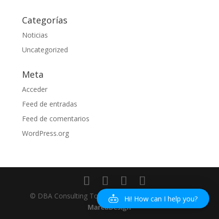
Categorías
Noticias
Uncategorized
Meta
Acceder
Feed de entradas
Feed de comentarios
WordPress.org
© DBA Consulting Torrevieja 2018 - Diseñado por
Hi! How can I help you?
MareaDesign