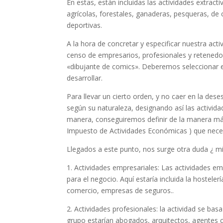
En estas, están incluidas las actividades extracti
agrícolas, forestales, ganaderas, pesqueras, de co
deportivas.
A la hora de concretar y especificar nuestra act
censo de empresarios, profesionales y retenedor
«dibujante de comics». Deberemos seleccionar e
desarrollar.
Para llevar un cierto orden, y no caer en la des
según su naturaleza, designando así las activid
manera, conseguiremos definir de la manera más
Impuesto de Actividades Económicas ) que nece
Llegados a este punto, nos surge otra duda ¿ mi
1. Actividades empresariales: Las actividades e
para el negocio. Aquí estaría incluida la hostele
comercio, empresas de seguros..
2. Actividades profesionales: la actividad se ba
grupo estarían abogados, arquitectos, agentes co