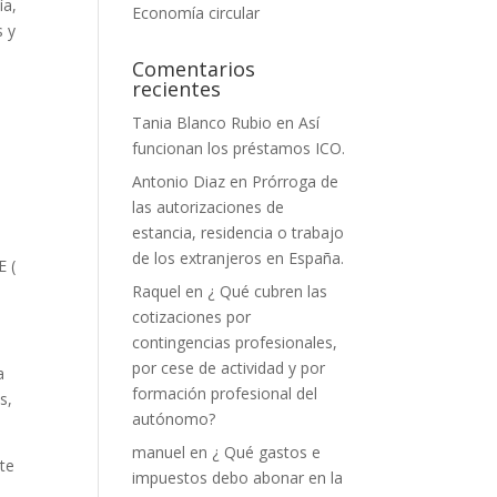
ía,
Economía circular
s y
Comentarios
recientes
Tania Blanco Rubio
en
Así
funcionan los préstamos ICO.
Antonio Diaz
en
Prórroga de
las autorizaciones de
estancia, residencia o trabajo
de los extranjeros en España.
E (
Raquel
en
¿ Qué cubren las
cotizaciones por
contingencias profesionales,
por cese de actividad y por
a
formación profesional del
s,
autónomo?
manuel
en
¿ Qué gastos e
ste
impuestos debo abonar en la