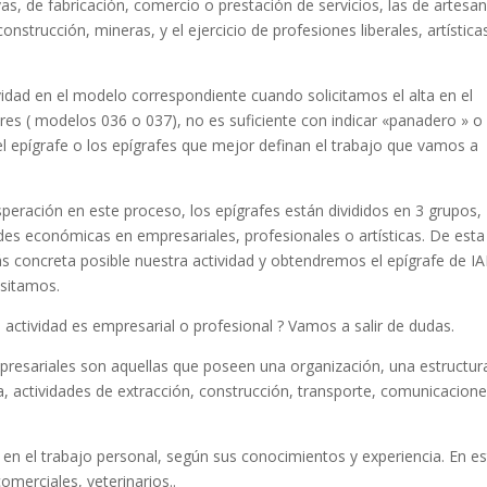
vas, de fabricación, comercio o prestación de servicios, las de artesan
nstrucción, mineras, y el ejercicio de profesiones liberales, artística
ividad en el modelo correspondiente cuando solicitamos el alta en el
es ( modelos 036 o 037), no es suficiente con indicar «panadero » o
l epígrafe o los epígrafes que mejor definan el trabajo que vamos a
esperación en este proceso, los epígrafes están divididos en 3 grupos,
ades económicas en empresariales, profesionales o artísticas. De esta
 concreta posible nuestra actividad y obtendremos el epígrafe de IA
sitamos.
 actividad es empresarial o profesional ? Vamos a salir de dudas.
mpresariales son aquellas que poseen una organización, una estructur
ría, actividades de extracción, construcción, transporte, comunicacione
sa en el trabajo personal, según sus conocimientos y experiencia. En e
merciales, veterinarios..